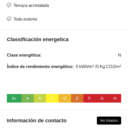
Terraza acristalada
Todo exterior
Classificación energetica
Clase energética:
N
Índice de rendimiento energético:
0 kWh/m² /0 Kg CO2/m²
A+
A
B
C
D
E
F
G
H
Información de contacto
Ver listados