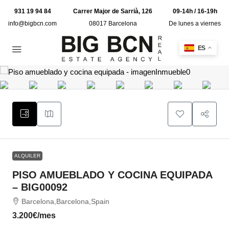
931 19 94 84
Carrer Major de Sarrià, 126
09-14h / 16-19h
info@bigbcn.com
08017 Barcelona
De lunes a viernes
ES
ALQUILER
PISO AMUEBLADO Y COCINA EQUIPADA
– BIG00092
Barcelona,Barcelona,Spain
3.200€
/mes