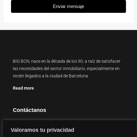
Enviar mensaje
BIG BCN, nace en la década de los 90, a raíz de satisfacer
las necesidades del sector inmobiliario, especialmente en
recién llegados a la ciudad de Barcelona.
Read more
Contáctanos
Carrer Major de Sarrià, 126, 08017 Barcelona
Valoramos tu privacidad
info@bigbcn.com