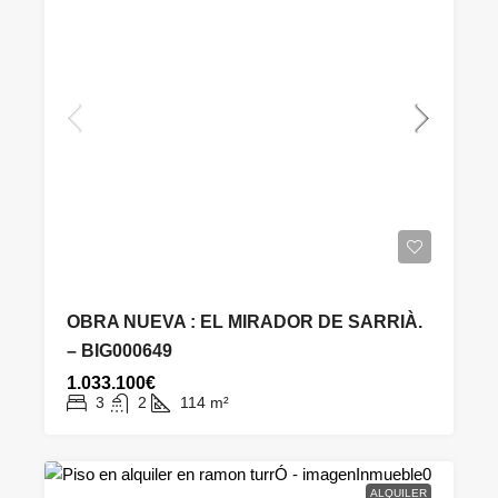
OBRA NUEVA : EL MIRADOR DE SARRIÀ.
– BIG000649
1.033.100€
3
2
114
m²
ALQUILER