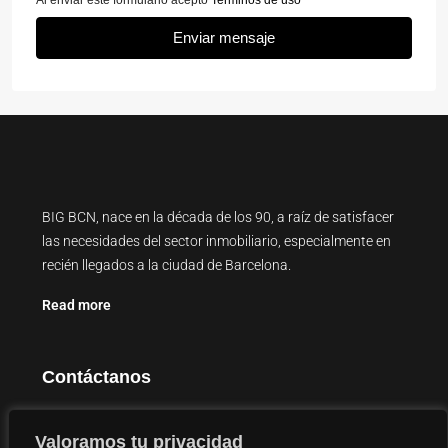
Al enviar este formulario acepto
Terminos de uso
Enviar mensaje
BIG BCN, nace en la década de los 90, a raíz de satisfacer
las necesidades del sector inmobiliario, especialmente en
recién llegados a la ciudad de Barcelona.
Read more
Contáctanos
Carrer Major de Sarrià, 126, 08017 Barcelona
Valoramos tu privacidad