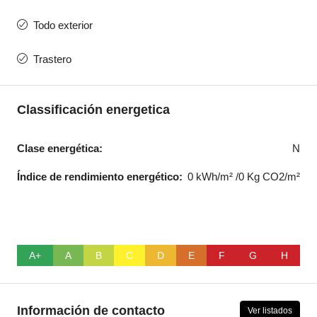
Todo exterior
Trastero
Classificación energetica
Clase energética:
N
Índice de rendimiento energético:
0 kWh/m² /0 Kg CO2/m²
A+
A
B
C
D
E
F
G
H
Información de contacto
Ver listados