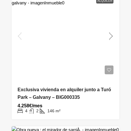
ALQUILER
Exclusiva vivienda en alquiler junto a Turó
Park – Galvany – BIG000335
4.258€/mes
4
2
146
m²