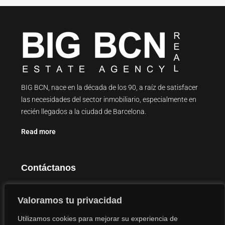
BIG BCN, nace en la década de los 90, a raíz de satisfacer
las necesidades del sector inmobiliario, especialmente en
recién llegados a la ciudad de Barcelona.
Read more
Contáctanos
Carrer Major de Sarrià, 126, 08017 Barcelona
Valoramos tu privacidad
info@bigbcn.com
Utilizamos cookies para mejorar su experiencia de