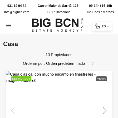
931 19 94 84
Carrer Major de Sarrià, 126
09-14h / 16-19h
info@bigbcn.com
08017 Barcelona
De lunes a viernes
ES
Casa
10 Propiedades
Ordenar por:
Orden predeterminado
DESTACADOS
VENTA