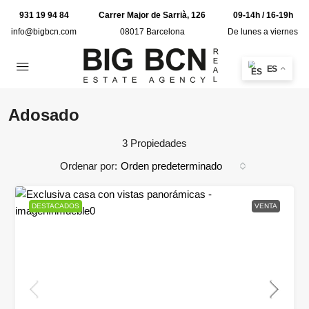
931 19 94 84
Carrer Major de Sarrià, 126
09-14h / 16-19h
info@bigbcn.com
08017 Barcelona
De lunes a viernes
ES
Adosado
3 Propiedades
Ordenar por:
Orden predeterminado
DESTACADOS
VENTA