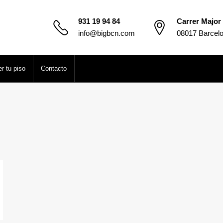
931 19 94 84
Carrer Major 
info@bigbcn.com
08017 Barcel
r tu piso
Contacto